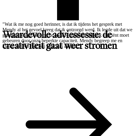
"Wat ik me nog goed herinner, is dat ik tijdens het gesprek met
Mendy al het gevoel kreeg dat ik ontzorgd werd. Ik legde uit dat we
Waardevolle adviessessie: de
graag willen groeien op de socials, maar dat het ook efficiënt moet
gebeuren door onze beperkte capaciteit. Mendy begreep me en
creativiteit gaat weer stromen
kwam meteen met een plan van aanpak.”