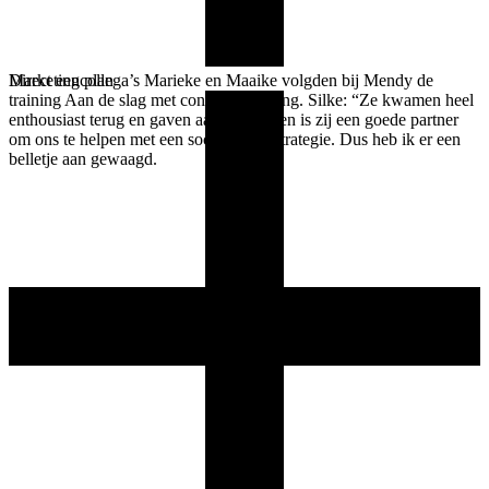
Marketingcollega’s Marieke en Maaike volgden bij Mendy de
Direct een plan
training Aan de slag met contentmarketing. Silke: “Ze kwamen heel
enthousiast terug en gaven aan: misschien is zij een goede partner
om ons te helpen met een socialmedia-strategie. Dus heb ik er een
belletje aan gewaagd.