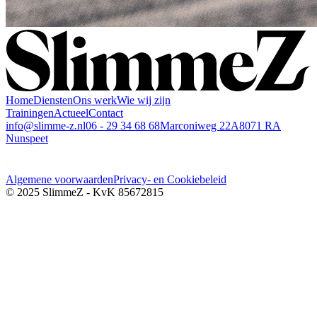
Home
Diensten
Ons werk
Wie wij zijn
Trainingen
Actueel
Contact
info@slimme-z.nl
06 - 29 34 68 68
Marconiweg 22A
8071 RA
Nunspeet
Algemene voorwaarden
Privacy- en Cookiebeleid
© 2025 SlimmeZ - KvK 85672815