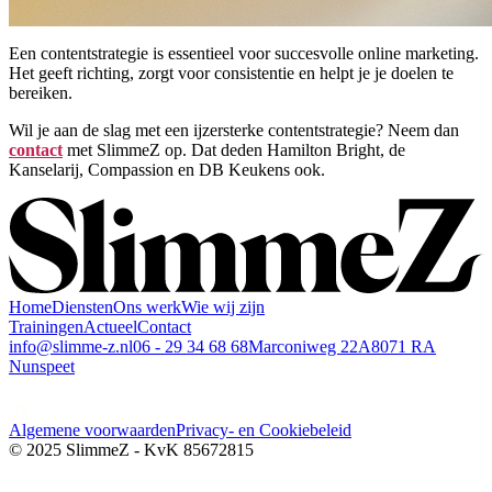
Een contentstrategie is essentieel voor succesvolle online marketing.
Het geeft richting, zorgt voor consistentie en helpt je je doelen te
bereiken.
Wil je aan de slag met een ijzersterke contentstrategie? Neem dan
contact
met SlimmeZ op. Dat deden Hamilton Bright, de
Kanselarij, Compassion en DB Keukens ook.
Home
Diensten
Ons werk
Wie wij zijn
Trainingen
Actueel
Contact
info@slimme-z.nl
06 - 29 34 68 68
Marconiweg 22A
8071 RA
Nunspeet
Algemene voorwaarden
Privacy- en Cookiebeleid
© 2025 SlimmeZ - KvK 85672815